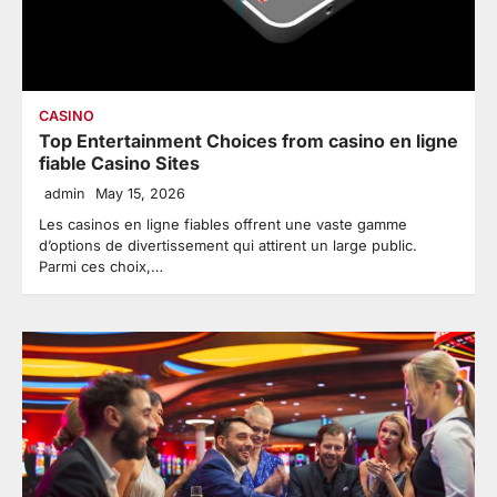
CASINO
Top Entertainment Choices from casino en ligne
fiable Casino Sites
admin
May 15, 2026
Les casinos en ligne fiables offrent une vaste gamme
d’options de divertissement qui attirent un large public.
Parmi ces choix,…