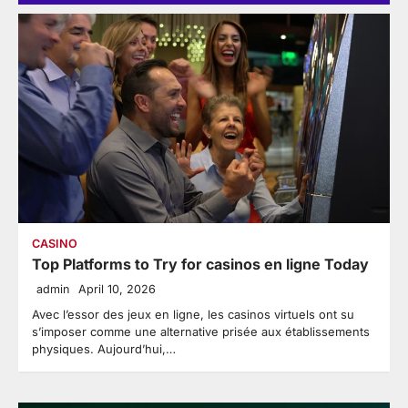
CASINO
Top Platforms to Try for casinos en ligne Today
admin
April 10, 2026
Avec l’essor des jeux en ligne, les casinos virtuels ont su
s’imposer comme une alternative prisée aux établissements
physiques. Aujourd’hui,…