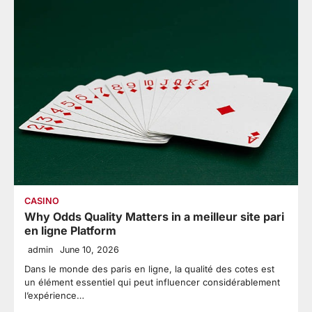
CASINO
Why Odds Quality Matters in a meilleur site pari
en ligne Platform
admin
June 10, 2026
Dans le monde des paris en ligne, la qualité des cotes est
un élément essentiel qui peut influencer considérablement
l’expérience…