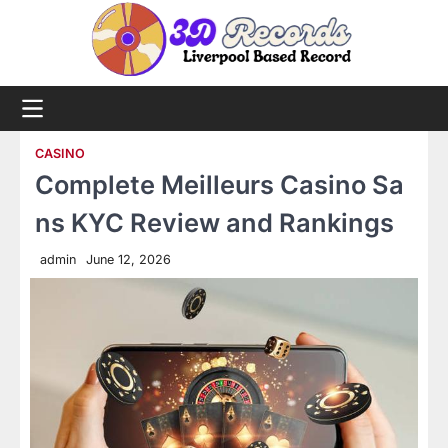
Skip
to
content
CASINO
Complete Meilleurs Casino Sa
ns KYC Review and Rankings
admin
June 12, 2026