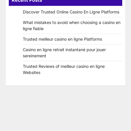
Recent Posts
Discover Trusted Online Casino En Ligne Platforms
What mistakes to avoid when choosing a casino en
ligne fiable
Trusted meilleur casino en ligne Platforms
Casino en ligne retrait instantané pour jouer
sereinement
Trusted Reviews of meilleur casino en ligne
Websites