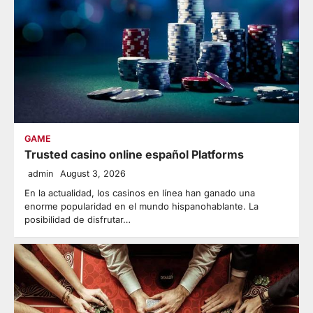
GAME
Trusted casino online español Platforms
admin
August 3, 2026
En la actualidad, los casinos en línea han ganado una
enorme popularidad en el mundo hispanohablante. La
posibilidad de disfrutar…