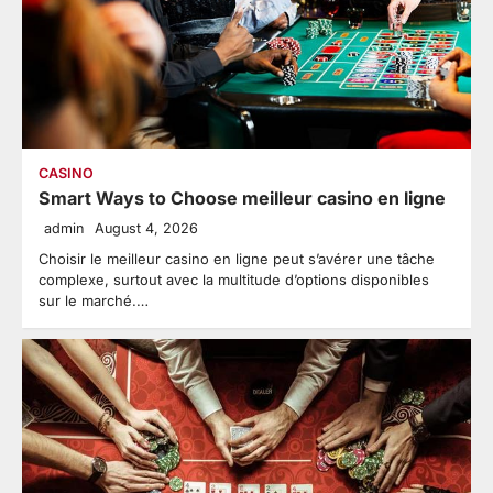
CASINO
Smart Ways to Choose meilleur casino en ligne
admin
August 4, 2026
Choisir le meilleur casino en ligne peut s’avérer une tâche
complexe, surtout avec la multitude d’options disponibles
sur le marché.…