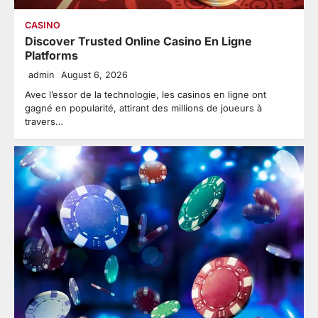
CASINO
Discover Trusted Online Casino En Ligne
Platforms
admin
August 6, 2026
Avec l’essor de la technologie, les casinos en ligne ont
gagné en popularité, attirant des millions de joueurs à
travers…