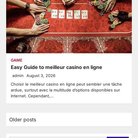
GAME
Easy Guide to meilleur casino en ligne
admin
August 3, 2026
Choisir le meilleur casino en ligne peut sembler une tâche
ardue, surtout avec la multitude d’options disponibles sur
Internet. Cependant,…
Posts
Older posts
navigation