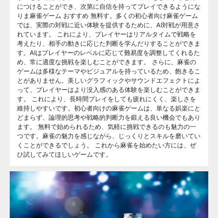
につけることができ、次第に自信を持ってプレイできるようにな
りま麻雀ゲーム おすすめ 無料す。多くの初心者向け麻雀ゲーム
では、実際の対戦に近い体験を提供するために、AI対戦が用意さ
れています。 これにより、プレイヤーはリアルタイムで戦略を
考えたり、相手の動きに応じた判断を学んだりすることができま
す。AIはプレイヤーのレベルに応じて難易度を調整してくれるた
め、常に適度な挑戦を楽しむことができます。 さらに、麻雀の
ゲームは多様なテーマやビジュアルを持っているため、飽きるこ
とがありません。美しいグラフィックやサウンドエフェクトによ
って、プレイヤーはより没入感のある体験を楽しむことができま
す。 これにより、長時間プレイをしても疲れにくく、楽しさを
維持しやすいです。初心者向けの麻雀ゲームは、単なる娯楽にと
どまらず、論理的思考や戦略的判断力を鍛える良い機会でもあり
ます。 無料で始められるため、気軽に挑戦できるのも魅力の一
つです。麻雀の魅力を感じながら、じっくりとスキルを磨いてい
くことができるでしょう。 これから麻雀を始めたい方には、ぜ
ひ試してみてほしいゲームです。