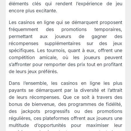
éléments clés qui rendent l’expérience de jeu
encore plus excitante.
Les casinos en ligne qui se démarquent proposent
fréquemment des promotions temporaires,
permettant aux joueurs de gagner des
récompenses supplémentaires sur des jeux
spécifiques. Les tournois, quant à eux, offrent une
compétition amicale, où les joueurs peuvent
s’affronter pour remporter des prix tout en profitant
de leurs jeux préférés.
Dans l’ensemble, les casinos en ligne les plus
payants se démarquent par la diversité et l’attrait
de leurs récompenses. Que ce soit à travers des
bonus de bienvenue, des programmes de fidélité,
des jackpots progressifs ou des promotions
régulières, ces plateformes offrent aux joueurs une
multitude d’opportunités pour maximiser leur