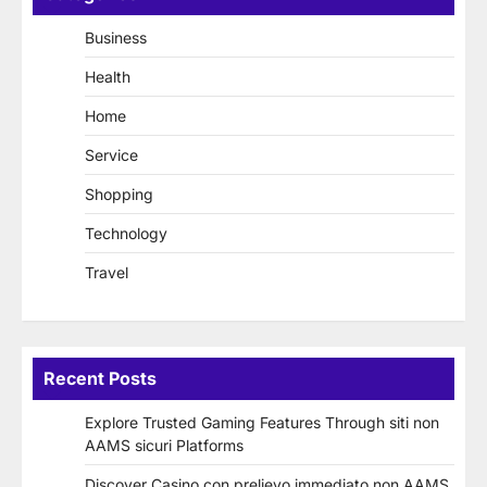
Business
Health
Home
Service
Shopping
Technology
Travel
Recent Posts
Explore Trusted Gaming Features Through siti non
AAMS sicuri Platforms
Discover Casino con prelievo immediato non AAMS