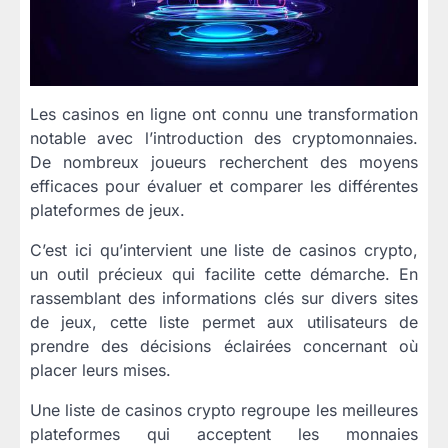
Les casinos en ligne ont connu une transformation
notable avec l’introduction des cryptomonnaies.
De nombreux joueurs recherchent des moyens
efficaces pour évaluer et comparer les différentes
plateformes de jeux.
C’est ici qu’intervient une liste de casinos crypto,
un outil précieux qui facilite cette démarche. En
rassemblant des informations clés sur divers sites
de jeux, cette liste permet aux utilisateurs de
prendre des décisions éclairées concernant où
placer leurs mises.
Une liste de casinos crypto regroupe les meilleures
plateformes qui acceptent les monnaies