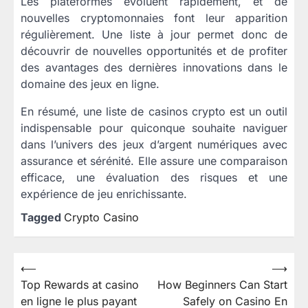
Les plateformes évoluent rapidement, et de
nouvelles cryptomonnaies font leur apparition
régulièrement. Une liste à jour permet donc de
découvrir de nouvelles opportunités et de profiter
des avantages des dernières innovations dans le
domaine des jeux en ligne.
En résumé, une liste de casinos crypto est un outil
indispensable pour quiconque souhaite naviguer
dans l’univers des jeux d’argent numériques avec
assurance et sérénité. Elle assure une comparaison
efficace, une évaluation des risques et une
expérience de jeu enrichissante.
Tagged
Crypto Casino
Post
⟵
⟶
Top Rewards at casino
How Beginners Can Start
navigation
en ligne le plus payant
Safely on Casino En