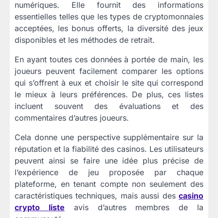
numériques. Elle fournit des informations
essentielles telles que les types de cryptomonnaies
acceptées, les bonus offerts, la diversité des jeux
disponibles et les méthodes de retrait.
En ayant toutes ces données à portée de main, les
joueurs peuvent facilement comparer les options
qui s’offrent à eux et choisir le site qui correspond
le mieux à leurs préférences. De plus, ces listes
incluent souvent des évaluations et des
commentaires d’autres joueurs.
Cela donne une perspective supplémentaire sur la
réputation et la fiabilité des casinos. Les utilisateurs
peuvent ainsi se faire une idée plus précise de
l’expérience de jeu proposée par chaque
plateforme, en tenant compte non seulement des
caractéristiques techniques, mais aussi des
casino
crypto liste
avis d’autres membres de la