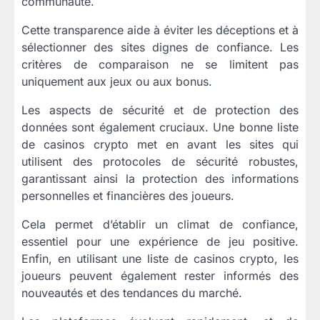
communauté.
Cette transparence aide à éviter les déceptions et à
sélectionner des sites dignes de confiance. Les
critères de comparaison ne se limitent pas
uniquement aux jeux ou aux bonus.
Les aspects de sécurité et de protection des
données sont également cruciaux. Une bonne liste
de casinos crypto met en avant les sites qui
utilisent des protocoles de sécurité robustes,
garantissant ainsi la protection des informations
personnelles et financières des joueurs.
Cela permet d’établir un climat de confiance,
essentiel pour une expérience de jeu positive.
Enfin, en utilisant une liste de casinos crypto, les
joueurs peuvent également rester informés des
nouveautés et des tendances du marché.