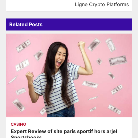
Ligne Crypto Platforms
Related Posts
CASINO
Expert Review of site paris sportif hors arjel
Sportsbooks