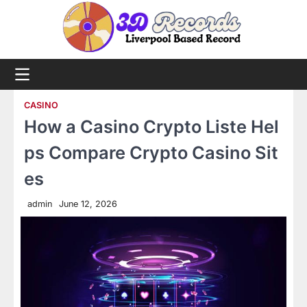
Skip
to
content
CASINO
How a Casino Crypto Liste Hel
ps Compare Crypto Casino Sit
es
admin
June 12, 2026