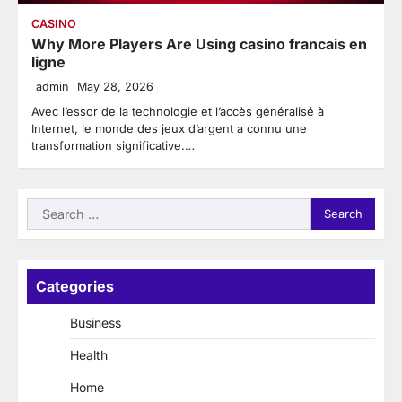
CASINO
Why More Players Are Using casino francais en
ligne
admin
May 28, 2026
Avec l’essor de la technologie et l’accès généralisé à
Internet, le monde des jeux d’argent a connu une
transformation significative.…
Search
for:
Categories
Business
Health
Home