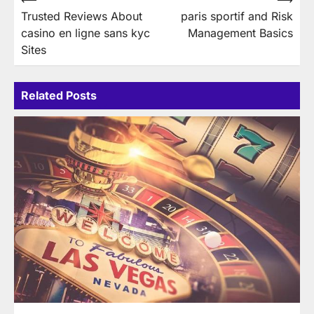
Post
Trusted Reviews About
paris sportif and Risk
navigation
casino en ligne sans kyc
Management Basics
Sites
Related Posts