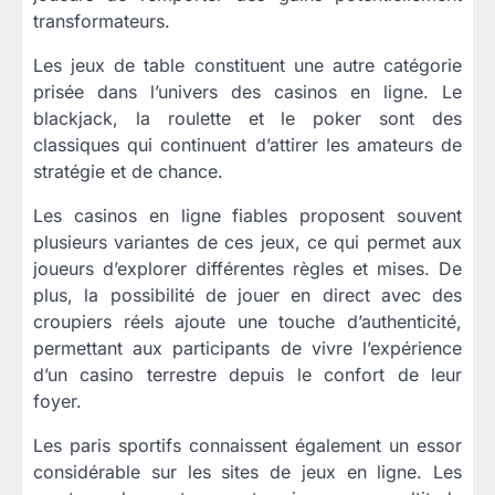
transformateurs.
Les jeux de table constituent une autre catégorie
prisée dans l’univers des casinos en ligne. Le
blackjack, la roulette et le poker sont des
classiques qui continuent d’attirer les amateurs de
stratégie et de chance.
Les casinos en ligne fiables proposent souvent
plusieurs variantes de ces jeux, ce qui permet aux
joueurs d’explorer différentes règles et mises. De
plus, la possibilité de jouer en direct avec des
croupiers réels ajoute une touche d’authenticité,
permettant aux participants de vivre l’expérience
d’un casino terrestre depuis le confort de leur
foyer.
Les paris sportifs connaissent également un essor
considérable sur les sites de jeux en ligne. Les