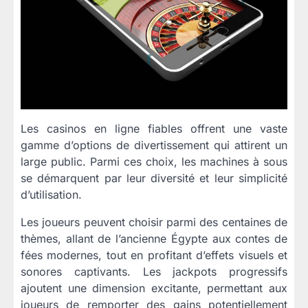
Les casinos en ligne fiables offrent une vaste
gamme d’options de divertissement qui attirent un
large public. Parmi ces choix, les machines à sous
se démarquent par leur diversité et leur simplicité
d’utilisation.
Les joueurs peuvent choisir parmi des centaines de
thèmes, allant de l’ancienne Égypte aux contes de
fées modernes, tout en profitant d’effets visuels et
sonores captivants. Les jackpots progressifs
ajoutent une dimension excitante, permettant aux
joueurs de remporter des gains potentiellement