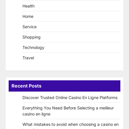
Health
Home
Service
Shopping
Technology
Travel
Recent Posts
Discover Trusted Online Casino En Ligne Platforms
Everything You Need Before Selecting a meilleur
casino en ligne
What mistakes to avoid when choosing a casino en