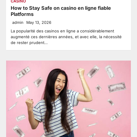
CASINO
How to Stay Safe on casino en ligne fiable
Platforms
admin
May 13, 2026
La popularité des casinos en ligne a considérablement
augmenté ces dernières années, et avec elle, la nécessité
de rester prudent…