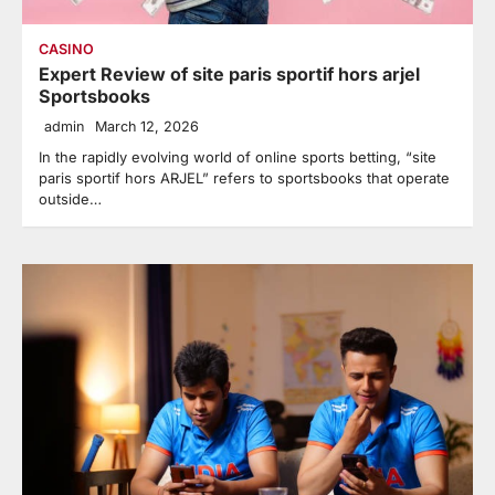
CASINO
Expert Review of site paris sportif hors arjel
Sportsbooks
admin
March 12, 2026
In the rapidly evolving world of online sports betting, “site
paris sportif hors ARJEL” refers to sportsbooks that operate
outside…