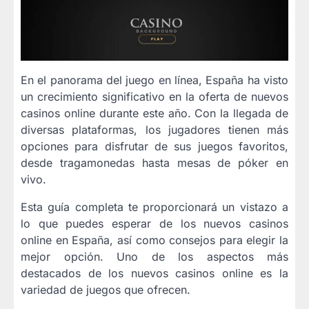
En el panorama del juego en línea, España ha visto
un crecimiento significativo en la oferta de nuevos
casinos online durante este año. Con la llegada de
diversas plataformas, los jugadores tienen más
opciones para disfrutar de sus juegos favoritos,
desde tragamonedas hasta mesas de póker en
vivo.
Esta guía completa te proporcionará un vistazo a
lo que puedes esperar de los nuevos casinos
online en España, así como consejos para elegir la
mejor opción. Uno de los aspectos más
destacados de los nuevos casinos online es la
variedad de juegos que ofrecen.