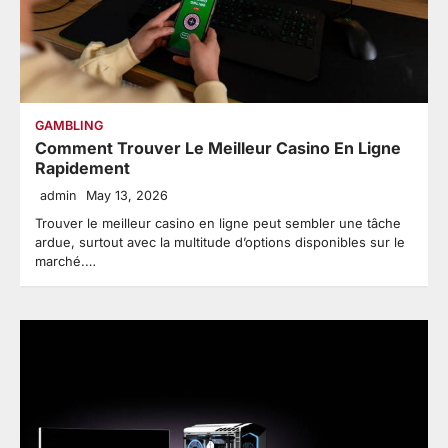
GAMBLING
Comment Trouver Le Meilleur Casino En Ligne
Rapidement
admin
May 13, 2026
Trouver le meilleur casino en ligne peut sembler une tâche
ardue, surtout avec la multitude d’options disponibles sur le
marché.…