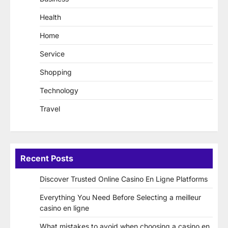
Health
Home
Service
Shopping
Technology
Travel
Recent Posts
Discover Trusted Online Casino En Ligne Platforms
Everything You Need Before Selecting a meilleur
casino en ligne
What mistakes to avoid when choosing a casino en