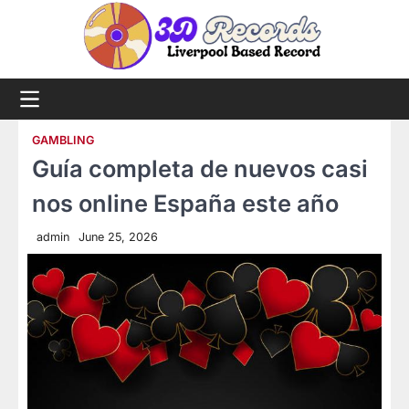
Skip
to
content
GAMBLING
Guía completa de nuevos casi
nos online España este año
admin
June 25, 2026