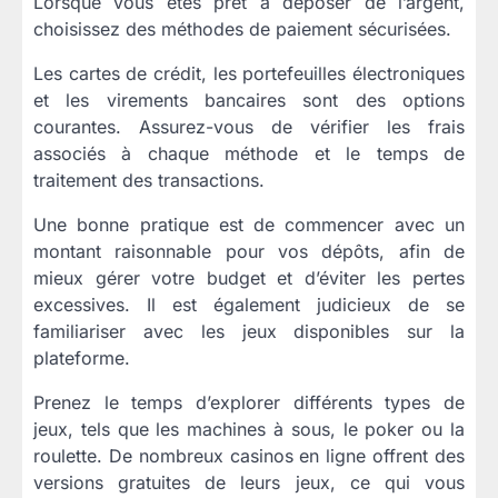
Lorsque vous êtes prêt à déposer de l’argent,
choisissez des méthodes de paiement sécurisées.
Les cartes de crédit, les portefeuilles électroniques
et les virements bancaires sont des options
courantes. Assurez-vous de vérifier les frais
associés à chaque méthode et le temps de
traitement des transactions.
Une bonne pratique est de commencer avec un
montant raisonnable pour vos dépôts, afin de
mieux gérer votre budget et d’éviter les pertes
excessives. Il est également judicieux de se
familiariser avec les jeux disponibles sur la
plateforme.
Prenez le temps d’explorer différents types de
jeux, tels que les machines à sous, le poker ou la
roulette. De nombreux casinos en ligne offrent des
versions gratuites de leurs jeux, ce qui vous