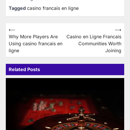
Tagged
casino francais en ligne
Post
⟵
⟶
Why More Players Are
Casino en Ligne Francais
navigation
Using casino francais en
Communities Worth
ligne
Joining
Related Posts