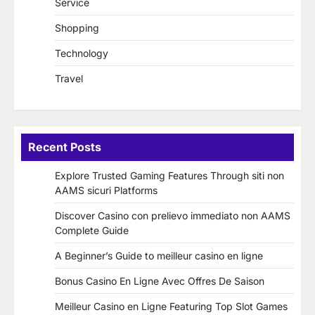
Service
Shopping
Technology
Travel
Recent Posts
Explore Trusted Gaming Features Through siti non
AAMS sicuri Platforms
Discover Casino con prelievo immediato non AAMS
Complete Guide
A Beginner’s Guide to meilleur casino en ligne
Bonus Casino En Ligne Avec Offres De Saison
Meilleur Casino en Ligne Featuring Top Slot Games