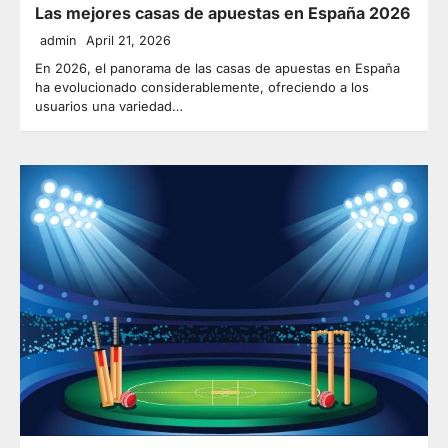
Las mejores casas de apuestas en España 2026
admin
April 21, 2026
En 2026, el panorama de las casas de apuestas en España
ha evolucionado considerablemente, ofreciendo a los
usuarios una variedad…