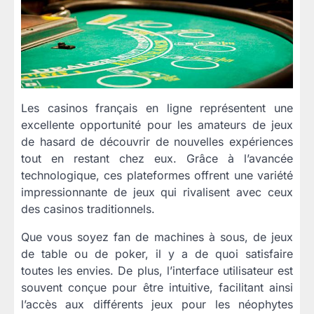
Les casinos français en ligne représentent une
excellente opportunité pour les amateurs de jeux
de hasard de découvrir de nouvelles expériences
tout en restant chez eux. Grâce à l’avancée
technologique, ces plateformes offrent une variété
impressionnante de jeux qui rivalisent avec ceux
des casinos traditionnels.
Que vous soyez fan de machines à sous, de jeux
de table ou de poker, il y a de quoi satisfaire
toutes les envies. De plus, l’interface utilisateur est
souvent conçue pour être intuitive, facilitant ainsi
l’accès aux différents jeux pour les néophytes