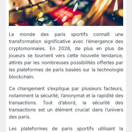
Le monde des paris sportifs connaît une
transformation significative avec l’émergence des
cryptomonnaies. En 2026, de plus en plus de
joueurs se tournent vers cette nouvelle tendance,
attirés par les nombreuses possibilités offertes par
les plateformes de paris basées sur la technologie
blockchain.
Ce changement s’explique par plusieurs facteurs,
notamment la sécurité, l’anonymat et la rapidité des
transactions. Tout d’abord, la sécurité des
transactions est un élément crucial dans l’univers
des paris.
Les plateformes de paris sportifs utilisant la