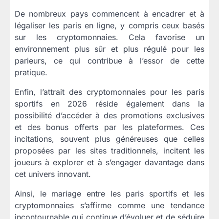
De nombreux pays commencent à encadrer et à
légaliser les paris en ligne, y compris ceux basés
sur les cryptomonnaies. Cela favorise un
environnement plus sûr et plus régulé pour les
parieurs, ce qui contribue à l’essor de cette
pratique.
Enfin, l’attrait des cryptomonnaies pour les paris
sportifs en 2026 réside également dans la
possibilité d’accéder à des promotions exclusives
et des bonus offerts par les plateformes. Ces
incitations, souvent plus généreuses que celles
proposées par les sites traditionnels, incitent les
joueurs à explorer et à s’engager davantage dans
cet univers innovant.
Ainsi, le mariage entre les paris sportifs et les
cryptomonnaies s’affirme comme une tendance
incontournable qui continue d’évoluer et de séduire