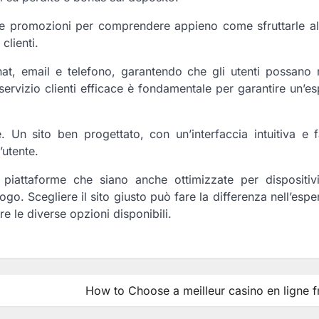
ste promozioni per comprendere appieno come sfruttarle al
clienti.
hat, email e telefono, garantendo che gli utenti possano r
servizio clienti efficace è fondamentale per garantire un’e
le. Un sito ben progettato, con un’interfaccia intuitiva e 
’utente.
iattaforme che siano anche ottimizzate per dispositivi
. Scegliere il sito giusto può fare la differenza nell’espe
 le diverse opzioni disponibili.
How to Choose a meilleur casino en ligne f