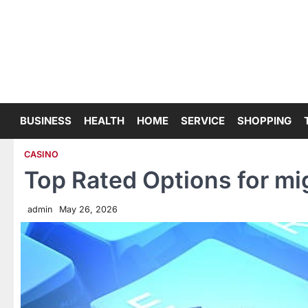
Skip
to
content
BUSINESS
HEALTH
HOME
SERVICE
SHOPPING
CASINO
Top Rated Options for mig
admin
May 26, 2026