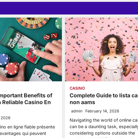
CASINO
mportant Benefits of
Complete Guide to lista c
 Reliable Casino En
non aams
admin
February 14, 2026
, 2026
Navigating the world of online ca
can be a daunting task, especial
ino en ligne fiable présente
considering options outside the
avantages qui peuvent