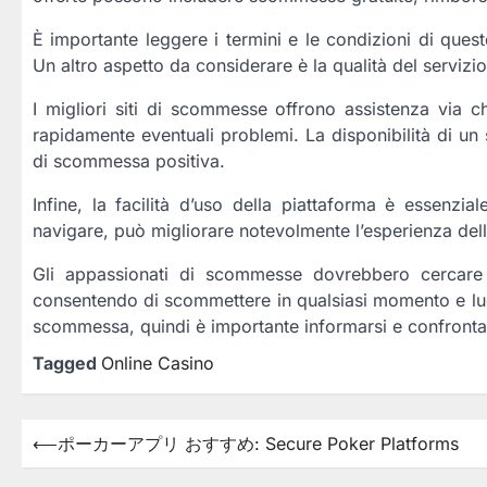
È importante leggere i termini e le condizioni di que
Un altro aspetto da considerare è la qualità del servizio 
I migliori siti di scommesse offrono assistenza via c
rapidamente eventuali problemi. La disponibilità di un 
di scommessa positiva.
Infine, la facilità d’uso della piattaforma è essenzia
navigare, può migliorare notevolmente l’esperienza dell
Gli appassionati di scommesse dovrebbero cercare p
consentendo di scommettere in qualsiasi momento e luogo
scommessa, quindi è importante informarsi e confrontare
Tagged
Online Casino
Post
⟵
ポーカーアプリ おすすめ: Secure Poker Platforms
navigation