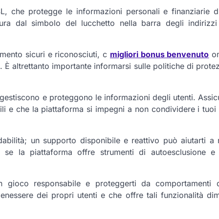
SSL, che protegge le informazioni personali e finanziarie d
ra dal simbolo del lucchetto nella barra degli indirizzi
mento sicuri e riconosciuti, c
migliori bonus benvenuto
om
i. È altrettanto importante informarsi sulle politiche di prote
stiscono e proteggono le informazioni degli utenti. Assic
ili e che la piattaforma si impegni a non condividere i tuoi
dabilità; un supporto disponibile e reattivo può aiutarti a 
a se la piattaforma offre strumenti di autoesclusione e l
un gioco responsabile e proteggerti da comportamenti 
essere dei propri utenti e che offre tali funzionalità di