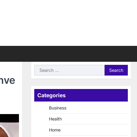
Search
for:
nve
Categories
Business
Health
Home