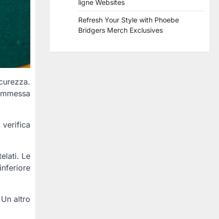
ligne Websites
Refresh Your Style with Phoebe
Bridgers Merch Exclusives
icurezza.
commessa
 verifica
elati. Le
inferiore
 Un altro