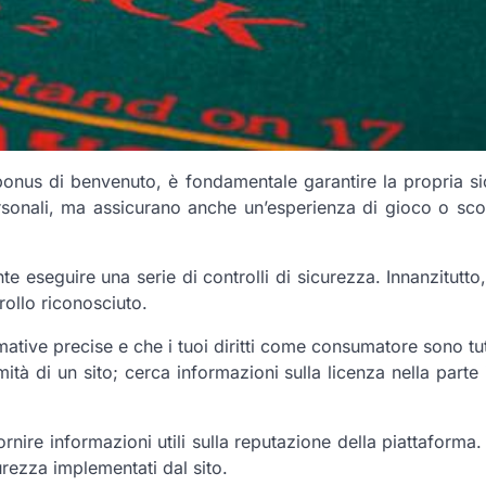
 bonus di benvenuto, è fondamentale garantire la propria s
ersonali, ma assicurano anche un’esperienza di gioco o s
te eseguire una serie di controlli di sicurezza. Innanzitutto,
rollo riconosciuto.
tive precise e che i tuoi diritti come consumatore sono tut
ità di un sito; cerca informazioni sulla licenza nella parte 
fornire informazioni utili sulla reputazione della piattaforma.
urezza implementati dal sito.