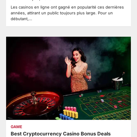
Les casinos en ligne ont gagné en popularité ces dernières
années, attirant un public toujours plus large. Pour un
débutant,…
GAME
Best Cryptocurrency Casino Bonus Deals