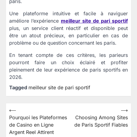
paris.
Une plateforme intuitive et facile à naviguer
améliore l’expérience
meilleur site de pari sportif
plus, un service client réactif et disponible peut
être un atout précieux, en particulier en cas de
problème ou de question concernant les paris.
En tenant compte de ces critères, les parieurs
pourront faire un choix éclairé et profiter
pleinement de leur expérience de paris sportifs en
2026.
Tagged
meilleur site de pari sportif
Post
⟵
⟶
Pourquoi les Plateformes
Choosing Among Sites
navigation
de Casino en Ligne
de Paris Sportif Fiables
Argent Reel Attirent