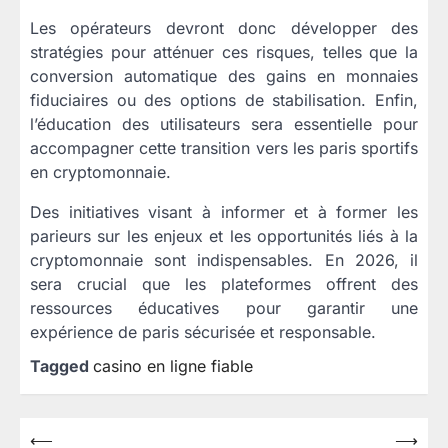
Les opérateurs devront donc développer des
stratégies pour atténuer ces risques, telles que la
conversion automatique des gains en monnaies
fiduciaires ou des options de stabilisation. Enfin,
l’éducation des utilisateurs sera essentielle pour
accompagner cette transition vers les paris sportifs
en cryptomonnaie.
Des initiatives visant à informer et à former les
parieurs sur les enjeux et les opportunités liés à la
cryptomonnaie sont indispensables. En 2026, il
sera crucial que les plateformes offrent des
ressources éducatives pour garantir une
expérience de paris sécurisée et responsable.
Tagged
casino en ligne fiable
Post
⟵
⟶