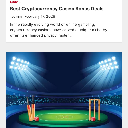
GAME
Best Cryptocurrency Casino Bonus Deals
admin
February 17, 2026
In the rapidly evolving world of online gambling,
cryptocurrency casinos have carved a unique niche by
offering enhanced privacy, faster…