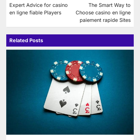
Expert Advice for casino
The Smart Way to
navigation
en ligne fiable Players
Choose casino en ligne
paiement rapide Sites
Related Posts