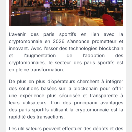
L’avenir des paris sportifs en lien avec la
cryptomonnaie en 2026 s’annonce prometteur et
innovant. Avec l’essor des technologies blockchain
et l’augmentation de l’adoption des
cryptomonnaies, le secteur des paris sportifs est
en pleine transformation.
De plus en plus d’opérateurs cherchent à intégrer
des solutions basées sur la blockchain pour offrir
une expérience plus sécurisée et transparente à
leurs utilisateurs. L’un des principaux avantages
des paris sportifs utilisant la cryptomonnaie est la
rapidité des transactions.
Les utilisateurs peuvent effectuer des dépôts et des