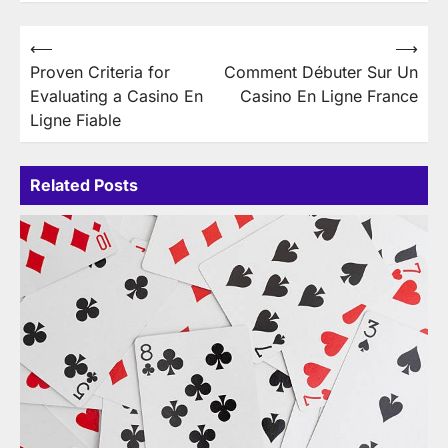
Post
⟵
⟶
Proven Criteria for
Comment Débuter Sur Un
navigation
Evaluating a Casino En
Casino En Ligne France
Ligne Fiable
Related Posts