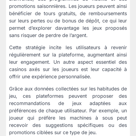
promotions saisonnières. Les joueurs peuvent ainsi
bénéficier de tours gratuits, de remboursements
sur leurs pertes ou de bonus de dépôt, ce qui leur
permet d’explorer davantage les jeux proposés
sans risquer de perdre de l’argent.
Cette stratégie incite les utilisateurs à revenir
régulièrement sur la plateforme, augmentant ainsi
leur engagement. Un autre aspect essentiel des
casinos axés sur les joueurs est leur capacité à
offrir une expérience personnalisée.
Grâce aux données collectées sur les habitudes de
jeu, ces plateformes peuvent proposer des
recommandations de jeux adaptées aux
préférences de chaque utilisateur. Par exemple, un
joueur qui préfère les machines à sous peut
recevoir des suggestions spécifiques ou des
promotions ciblées sur ce type de jeu.