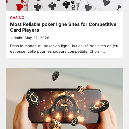
CASINO
Most Reliable poker ligne Sites for Competitive
Card Players
admin
May 22, 2026
Dans le monde du poker en ligne, la fiabilité des sites de jeu
est essentielle pour les joueurs compétitifs. Choisir…