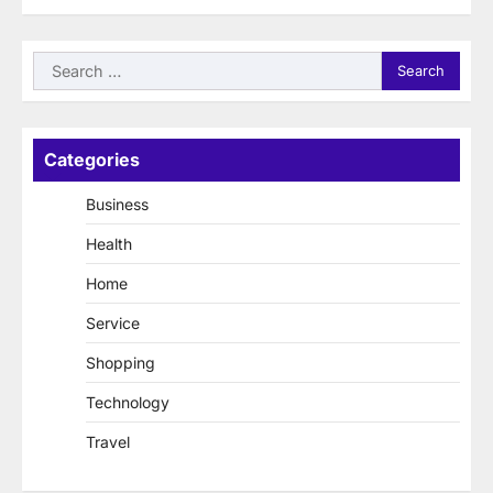
Search
for:
Categories
Business
Health
Home
Service
Shopping
Technology
Travel