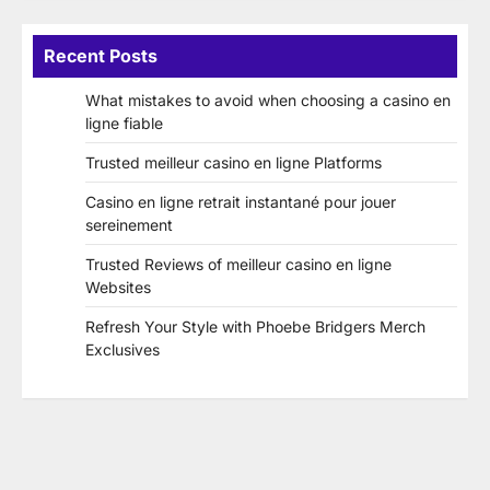
Recent Posts
What mistakes to avoid when choosing a casino en
ligne fiable
Trusted meilleur casino en ligne Platforms
Casino en ligne retrait instantané pour jouer
sereinement
Trusted Reviews of meilleur casino en ligne
Websites
Refresh Your Style with Phoebe Bridgers Merch
Exclusives