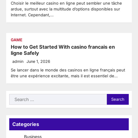
Choisir le meilleur casino en ligne peut sembler une tâche
ardue, surtout avec la multitude d’options disponibles sur
Internet. Cependant,…
GAME
How to Get Started With casino francais en
ligne Safely
admin
June 1, 2026
Se lancer dans le monde des casinos en ligne français peut
être une expérience excitante, mais il est essentiel de…
Search
for:
Categories
Business