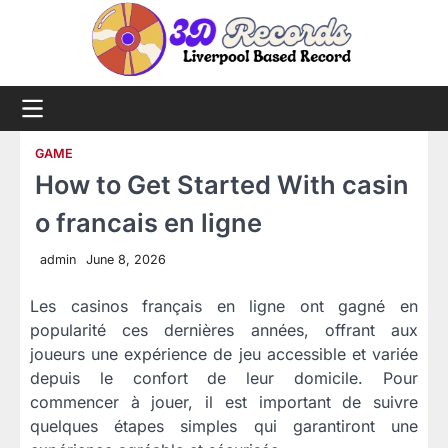
Skip
to
content
GAME
How to Get Started With casin
o francais en ligne
admin
June 8, 2026
Les casinos français en ligne ont gagné en
popularité ces dernières années, offrant aux
joueurs une expérience de jeu accessible et variée
depuis le confort de leur domicile. Pour
commencer à jouer, il est important de suivre
quelques étapes simples qui garantiront une