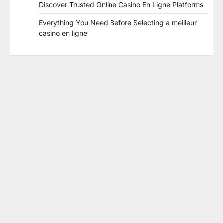
Discover Trusted Online Casino En Ligne Platforms
Everything You Need Before Selecting a meilleur
casino en ligne