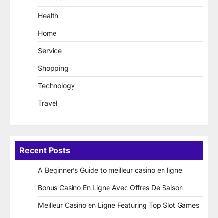
Health
Home
Service
Shopping
Technology
Travel
Recent Posts
A Beginner’s Guide to meilleur casino en ligne
Bonus Casino En Ligne Avec Offres De Saison
Meilleur Casino en Ligne Featuring Top Slot Games