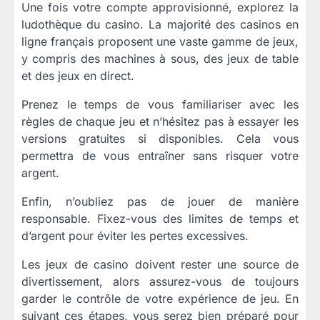
Une fois votre compte approvisionné, explorez la
ludothèque du casino. La majorité des casinos en
ligne français proposent une vaste gamme de jeux,
y compris des machines à sous, des jeux de table
et des jeux en direct.
Prenez le temps de vous familiariser avec les
règles de chaque jeu et n’hésitez pas à essayer les
versions gratuites si disponibles. Cela vous
permettra de vous entraîner sans risquer votre
argent.
Enfin, n’oubliez pas de jouer de manière
responsable. Fixez-vous des limites de temps et
d’argent pour éviter les pertes excessives.
Les jeux de casino doivent rester une source de
divertissement, alors assurez-vous de toujours
garder le contrôle de votre expérience de jeu. En
suivant ces étapes, vous serez bien préparé pour