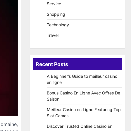
Service
Shopping
Technology
Travel
Recent Posts
A Beginner’s Guide to meilleur casino
en ligne
Bonus Casino En Ligne Avec Offres De
Saison
Meilleur Casino en Ligne Featuring Top
Slot Games
domaine,
Discover Trusted Online Casino En