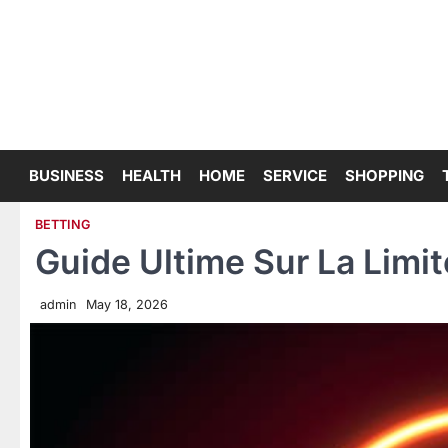
Skip
to
content
BUSINESS
HEALTH
HOME
SERVICE
SHOPPING
BETTING
Guide Ultime Sur La Limit
admin
May 18, 2026