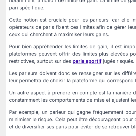
notamment la notion de limite de gain. La limite de g
pari spécifique.
Cette notion est cruciale pour les parieurs, car elle i
opérateurs de paris fixent ces limites afin de gérer le
ceux qui cherchent à maximiser leurs gains.
Pour bien appréhender les limites de gain, il est impo
plateformes peuvent offrir des limites plus élevées p
restrictives, surtout sur des
paris sportif
jugés risqués.
Les parieurs doivent donc se renseigner sur les diffé
leur permettra de choisir la plateforme qui correspond le
Un autre aspect à prendre en compte est la manière d
constamment les comportements de mise et ajustent leu
Par exemple, un parieur qui gagne fréquemment pourra
minimiser le risque. Cela peut être décourageant pour c
et de diversifier ses paris pour éviter de se retrouver b