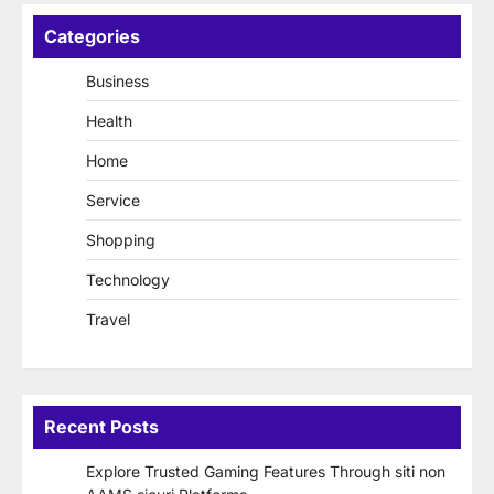
Categories
Business
Health
Home
Service
Shopping
Technology
Travel
Recent Posts
Explore Trusted Gaming Features Through siti non