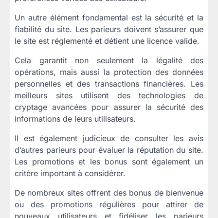
Un autre élément fondamental est la sécurité et la
fiabilité du site. Les parieurs doivent s’assurer que
le site est réglementé et détient une licence valide.
Cela garantit non seulement la légalité des
opérations, mais aussi la protection des données
personnelles et des transactions financières. Les
meilleurs sites utilisent des technologies de
cryptage avancées pour assurer la sécurité des
informations de leurs utilisateurs.
Il est également judicieux de consulter les avis
d’autres parieurs pour évaluer la réputation du site.
Les promotions et les bonus sont également un
critère important à considérer.
De nombreux sites offrent des bonus de bienvenue
ou des promotions régulières pour attirer de
nouveaux utilisateurs et fidéliser les parieurs