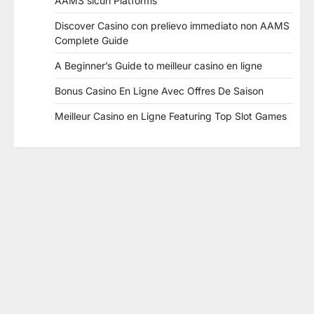
AAMS sicuri Platforms
Discover Casino con prelievo immediato non AAMS
Complete Guide
A Beginner’s Guide to meilleur casino en ligne
Bonus Casino En Ligne Avec Offres De Saison
Meilleur Casino en Ligne Featuring Top Slot Games