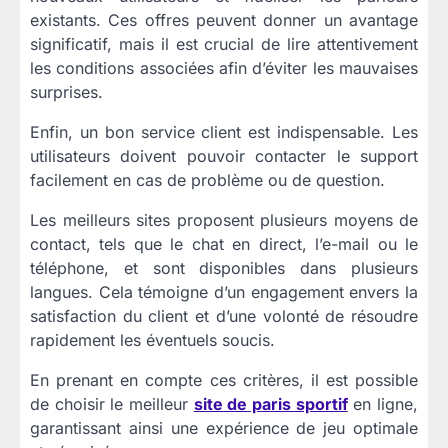
existants. Ces offres peuvent donner un avantage
significatif, mais il est crucial de lire attentivement
les conditions associées afin d’éviter les mauvaises
surprises.
Enfin, un bon service client est indispensable. Les
utilisateurs doivent pouvoir contacter le support
facilement en cas de problème ou de question.
Les meilleurs sites proposent plusieurs moyens de
contact, tels que le chat en direct, l’e-mail ou le
téléphone, et sont disponibles dans plusieurs
langues. Cela témoigne d’un engagement envers la
satisfaction du client et d’une volonté de résoudre
rapidement les éventuels soucis.
En prenant en compte ces critères, il est possible
de choisir le meilleur
site de paris sportif
en ligne,
garantissant ainsi une expérience de jeu optimale