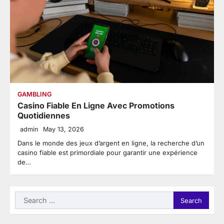
GAMBLING
Casino Fiable En Ligne Avec Promotions
Quotidiennes
admin
May 13, 2026
Dans le monde des jeux d’argent en ligne, la recherche d’un
casino fiable est primordiale pour garantir une expérience
de…
Search
for: