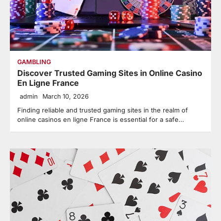
GAMBLING
Discover Trusted Gaming Sites in Online Casino
En Ligne France
admin
March 10, 2026
Finding reliable and trusted gaming sites in the realm of
online casinos en ligne France is essential for a safe…