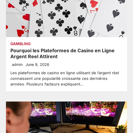
GAMBLING
Pourquoi les Plateformes de Casino en Ligne
Argent Reel Attirent
admin
June 9, 2026
Les plateformes de casino en ligne utilisant de l’argent réel
connaissent une popularité croissante ces dernières
années. Plusieurs facteurs expliquent…