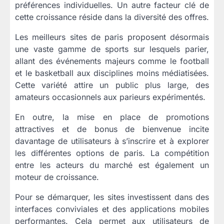
préférences individuelles. Un autre facteur clé de
cette croissance réside dans la diversité des offres.
Les meilleurs sites de paris proposent désormais
une vaste gamme de sports sur lesquels parier,
allant des événements majeurs comme le football
et le basketball aux disciplines moins médiatisées.
Cette variété attire un public plus large, des
amateurs occasionnels aux parieurs expérimentés.
En outre, la mise en place de promotions
attractives et de bonus de bienvenue incite
davantage de utilisateurs à s’inscrire et à explorer
les différentes options de paris. La compétition
entre les acteurs du marché est également un
moteur de croissance.
Pour se démarquer, les sites investissent dans des
interfaces conviviales et des applications mobiles
performantes. Cela permet aux utilisateurs de