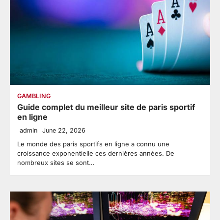
GAMBLING
Guide complet du meilleur site de paris sportif
en ligne
admin
June 22, 2026
Le monde des paris sportifs en ligne a connu une
croissance exponentielle ces dernières années. De
nombreux sites se sont…