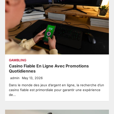
GAMBLING
Casino Fiable En Ligne Avec Promotions
Quotidiennes
admin
May 13, 2026
Dans le monde des jeux d’argent en ligne, la recherche d’un
casino fiable est primordiale pour garantir une expérience
de…