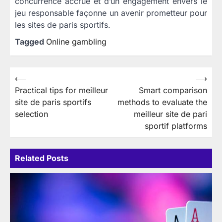
concurrence accrue et d’un engagement envers le
jeu responsable façonne un avenir prometteur pour
les sites de paris sportifs.
Tagged
Online gambling
Post
⟵
⟶
Practical tips for meilleur
Smart comparison
navigation
site de paris sportifs
methods to evaluate the
selection
meilleur site de pari
sportif platforms
Related Posts