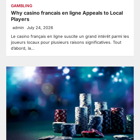
GAMBLING
Why casino francais en ligne Appeals to Local
Players
admin
July 24, 2026
Le casino français en ligne suscite un grand intérêt parmi les
joueurs locaux pour plusieurs raisons significatives. Tout
d’abord, la…