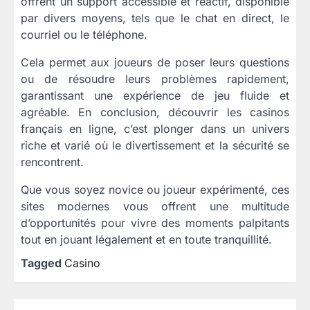
offrent un support accessible et réactif, disponible
par divers moyens, tels que le chat en direct, le
courriel ou le téléphone.
Cela permet aux joueurs de poser leurs questions
ou de résoudre leurs problèmes rapidement,
garantissant une expérience de jeu fluide et
agréable. En conclusion, découvrir les casinos
français en ligne, c’est plonger dans un univers
riche et varié où le divertissement et la sécurité se
rencontrent.
Que vous soyez novice ou joueur expérimenté, ces
sites modernes vous offrent une multitude
d’opportunités pour vivre des moments palpitants
tout en jouant légalement et en toute tranquillité.
Tagged
Casino