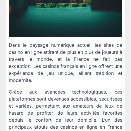
Dans le paysage numérique actuel, les sites de
casino en ligne attirent de plus en plus de joueurs à
travers le monde, et la France ne fait pas
exception. Les casinos français en ligne offrent une
expérience de jeu unique, alliant tradition et
modernité.
Grâce aux avancées technologiques, ces
plateformes sont devenues accessibles, sécurisées
et variées, permettant aux amateurs de jeux de
hasard de profiter de leurs activités favorites
depuis le confort de leur domicile. L’un des
principaux atouts des casinos en ligne en France