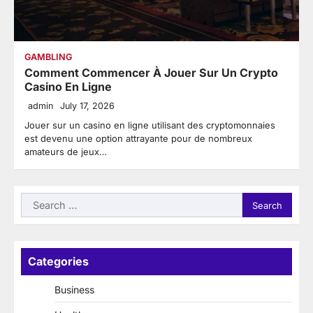
GAMBLING
Comment Commencer À Jouer Sur Un Crypto
Casino En Ligne
admin
July 17, 2026
Jouer sur un casino en ligne utilisant des cryptomonnaies
est devenu une option attrayante pour de nombreux
amateurs de jeux…
Search
for:
Categories
Business