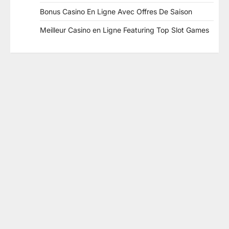
Bonus Casino En Ligne Avec Offres De Saison
Meilleur Casino en Ligne Featuring Top Slot Games