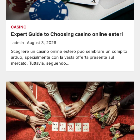
CASINO
Expert Guide to Choosing casino online esteri
admin
August 3, 2026
Scegliere un casinò online estero può sembrare un compito
arduo, specialmente con la vasta offerta presente sul
mercato. Tuttavia, seguendo…