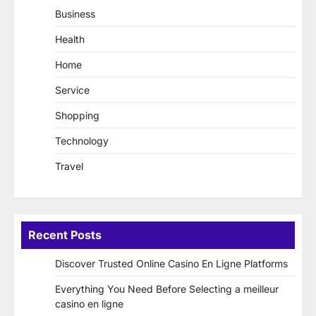
Business
Health
Home
Service
Shopping
Technology
Travel
Recent Posts
Discover Trusted Online Casino En Ligne Platforms
Everything You Need Before Selecting a meilleur
casino en ligne