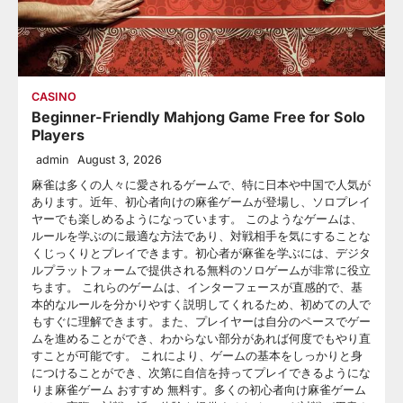
CASINO
Beginner-Friendly Mahjong Game Free for Solo
Players
admin
August 3, 2026
麻雀は多くの人々に愛されるゲームで、特に日本や中国で人気が
あります。近年、初心者向けの麻雀ゲームが登場し、ソロプレイ
ヤーでも楽しめるようになっています。 このようなゲームは、
ルールを学ぶのに最適な方法であり、対戦相手を気にすることな
くじっくりとプレイできます。初心者が麻雀を学ぶには、デジタ
ルプラットフォームで提供される無料のソロゲームが非常に役立
ちます。 これらのゲームは、インターフェースが直感的で、基
本的なルールを分かりやすく説明してくれるため、初めての人で
もすぐに理解できます。また、プレイヤーは自分のペースでゲー
ムを進めることができ、わからない部分があれば何度でもやり直
すことが可能です。 これにより、ゲームの基本をしっかりと身
につけることができ、次第に自信を持ってプレイできるようにな
りま麻雀ゲーム おすすめ 無料す。多くの初心者向け麻雀ゲーム