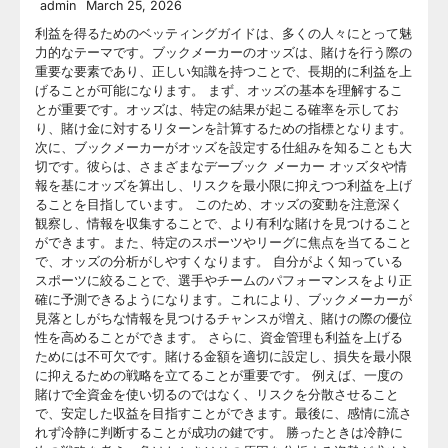
admin
March 25, 2026
利益を得るためのベッティングガイドは、多くの人々にとって魅
力的なテーマです。ブックメーカーのオッズは、賭けを行う際の
重要な要素であり、正しい知識を持つことで、長期的に利益を上
げることが可能になります。 まず、オッズの基本を理解するこ
とが重要です。オッズは、特定の結果が起こる確率を示してお
り、賭け金に対するリターンを計算するための指標となります。
次に、ブックメーカーがオッズを設定する仕組みを知ることも大
切です。彼らは、さまざまなデーブック メーカー オッズタや情
報を基にオッズを算出し、リスクを最小限に抑えつつ利益を上げ
ることを目指しています。 このため、オッズの変動を注意深く
観察し、情報を収集することで、より有利な賭けを見つけること
ができます。また、特定のスポーツやリーグに焦点を当てること
で、オッズの分析がしやすくなります。 自分がよく知っている
スポーツに絞ることで、選手やチームのパフォーマンスをより正
確に予測できるようになります。これにより、ブックメーカーが
見落としがちな情報を見つけるチャンスが増え、賭けの際の優位
性を高めることができます。 さらに、資金管理も利益を上げる
ためには不可欠です。賭ける金額を適切に設定し、損失を最小限
に抑えるための戦略を立てることが重要です。 例えば、一度の
賭けで全資金を使い切るのではなく、リスクを分散させること
で、安定した収益を目指すことができます。最後に、感情に流さ
れず冷静に判断することが成功の鍵です。 勝ったときは冷静に