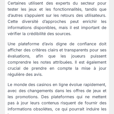
Certaines utilisent des experts du secteur pour
tester les jeux et les fonctionnalités, tandis que
d’autres s’appuient sur les retours des utilisateurs.
Cette diversité d’approches peut enrichir les
informations disponibles, mais il est important de
vérifier la crédibilité des sources.
Une plateforme d’avis digne de confiance doit
afficher des critères clairs et transparents pour ses
évaluations, afin que les joueurs puissent
comprendre les notes attribuées. Il est également
crucial de prendre en compte la mise à jour
régulière des avis.
Le monde des casinos en ligne évolue rapidement,
avec des changements dans les offres de jeux et
les promotions. Des plateformes qui ne mettent
pas à jour leurs contenus risquent de fournir des
informations obsolètes, ce qui pourrait induire les