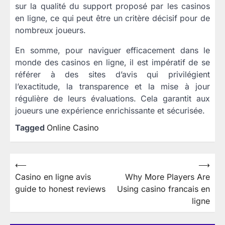
sur la qualité du support proposé par les casinos
en ligne, ce qui peut être un critère décisif pour de
nombreux joueurs.
En somme, pour naviguer efficacement dans le
monde des casinos en ligne, il est impératif de se
référer à des sites d’avis qui privilégient
l’exactitude, la transparence et la mise à jour
régulière de leurs évaluations. Cela garantit aux
joueurs une expérience enrichissante et sécurisée.
Tagged
Online Casino
Post
⟵
⟶
Casino en ligne avis
Why More Players Are
navigation
guide to honest reviews
Using casino francais en
ligne