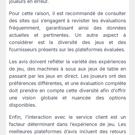
joueurs en erreur.
Pour cette raison, il est recommandé de consulter
des sites qui s’engagent à revisiter les évaluations
fréquemment, garantissant ainsi des données
actuelles et pertinentes. Un autre aspect à
considérer est la diversité des jeux et des
fournisseurs présents sur les plateformes évaluées.
Les avis doivent refléter la variété des expériences
de jeu, des machines à sous aux jeux de table en
passant par les jeux en direct. Les joueurs ont des
préférences différentes, et une évaluation complète
doit prendre en compte cette diversité afin d’offrir
une vision globale et nuancée des options
disponibles.
Enfin, l’interaction avec le service client est un
facteur déterminant dans l’expérience de jeu. Les
meilleures plateformes d’avis incluent des retours