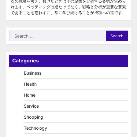
次の戦略を考え、負けたときはその原因を分析する姿勢が求めら
れます。ベッティングは運だけでなく、戦略と分析が重要な要素
であることを忘れずに、常に学び続けることが成功への道です。
Search
for:
Categories
Business
Health
Home
Service
Shopping
Technology