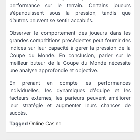
performance sur le terrain. Certains joueurs
s’épanouissent sous la pression, tandis que
d’autres peuvent se sentir accablés.
Observer le comportement des joueurs dans les
grandes compétitions précédentes peut fournir des
indices sur leur capacité à gérer la pression de la
Coupe du Monde. En conclusion, parier sur le
meilleur buteur de la Coupe du Monde nécessite
une analyse approfondie et objective.
En prenant en compte les performances
individuelles, les dynamiques d’équipe et les
facteurs externes, les parieurs peuvent améliorer
leur stratégie et augmenter leurs chances de
succès.
Tagged
Online Casino