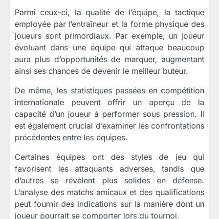
Parmi ceux-ci, la qualité de l’équipe, la tactique
employée par l’entraîneur et la forme physique des
joueurs sont primordiaux. Par exemple, un joueur
évoluant dans une équipe qui attaque beaucoup
aura plus d’opportunités de marquer, augmentant
ainsi ses chances de devenir le meilleur buteur.
De même, les statistiques passées en compétition
internationale peuvent offrir un aperçu de la
capacité d’un joueur à performer sous pression. Il
est également crucial d’examiner les confrontations
précédentes entre les équipes.
Certaines équipes ont des styles de jeu qui
favorisent les attaquants adverses, tandis que
d’autres se révèlent plus solides en défense.
L’analyse des matchs amicaux et des qualifications
peut fournir des indications sur la manière dont un
joueur pourrait se comporter lors du tournoi.