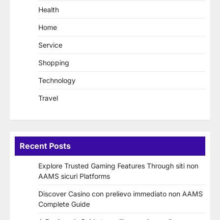
Health
Home
Service
Shopping
Technology
Travel
Recent Posts
Explore Trusted Gaming Features Through siti non
AAMS sicuri Platforms
Discover Casino con prelievo immediato non AAMS
Complete Guide