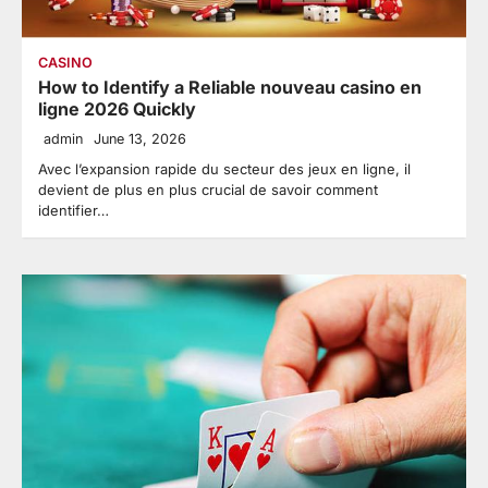
CASINO
How to Identify a Reliable nouveau casino en
ligne 2026 Quickly
admin
June 13, 2026
Avec l’expansion rapide du secteur des jeux en ligne, il
devient de plus en plus crucial de savoir comment
identifier…