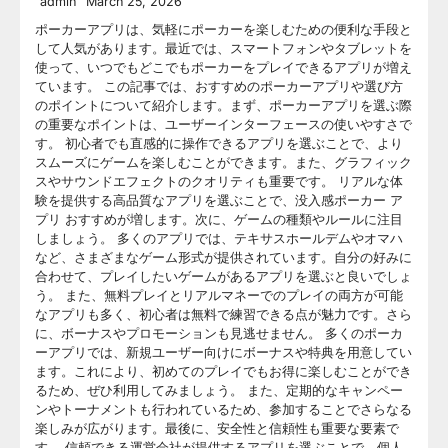
admin
March 25, 2026
ポーカーアプリは、気軽にポーカーを楽しむための便利な手段と
して人気があります。最近では、スマートフォンやタブレットを
使って、いつでもどこでもポーカーをプレイできるアプリが増え
ています。 この記事では、おすすめのポーカーアプリや選び方
のポイントについて紹介します。まず、ポーカーアプリを選ぶ際
の重要なポイントは、ユーザーインターフェースの使いやすさで
す。 初心者でも直感的に操作できるアプリを選ぶことで、より
スムーズにゲームを楽しむことができます。また、グラフィック
スやサウンドエフェクトのクオリティも重要です。 リアルな体
験を提供する高品質なアプリを選ぶことで、没入感ポーカー ア
プリ おすすめが増します。次に、ゲームの種類やルールに注目
しましょう。 多くのアプリでは、テキサスホールデムやオマハ
など、さまざまなゲーム形式が提供されています。自分の好みに
合わせて、プレイしたいゲームがあるアプリを選ぶと良いでしょ
う。 また、無料プレイとリアルマネーでのプレイの両方が可能
なアプリも多く、初心者は無料で練習できる点が魅力です。さら
に、ボーナスやプロモーションも見逃せません。 多くのポーカ
ーアプリでは、新規ユーザー向けにボーナスや特典を用意してい
ます。これにより、初めてのプレイでもお得に楽しむことができ
るため、ぜひ利用してみましょう。 また、定期的なキャンペー
ンやトーナメントも行われているため、参加することでさらなる
楽しみが広がります。最後に、安全性と信頼性も重要な要素で
す。 信頼できる運営会社が提供するアプリを選ぶことで、個人