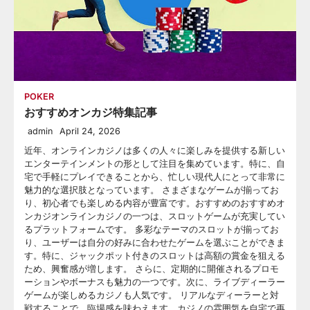
POKER
おすすめオンカジ特集記事
admin
April 24, 2026
近年、オンラインカジノは多くの人々に楽しみを提供する新しい
エンターテインメントの形として注目を集めています。特に、自
宅で手軽にプレイできることから、忙しい現代人にとって非常に
魅力的な選択肢となっています。 さまざまなゲームが揃ってお
り、初心者でも楽しめる内容が豊富です。おすすめのおすすめオ
ンカジオンラインカジノの一つは、スロットゲームが充実してい
るプラットフォームです。 多彩なテーマのスロットが揃ってお
り、ユーザーは自分の好みに合わせたゲームを選ぶことができま
す。特に、ジャックポット付きのスロットは高額の賞金を狙える
ため、興奮感が増します。 さらに、定期的に開催されるプロモ
ーションやボーナスも魅力の一つです。次に、ライブディーラー
ゲームが楽しめるカジノも人気です。 リアルなディーラーと対
戦することで、臨場感を味わえます。カジノの雰囲気を自宅で再