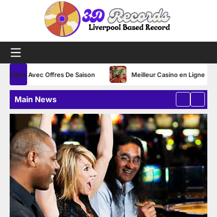
Skip
to
Bonus Casino En Ligne Avec
content
Offres De Saison
2
admin
August 7, 2026
Meilleur Casino en Ligne
son
Meilleur Casino en Ligne Featuring Top Slot Games
Featuring Top Slot Games
3
admin
August 7, 2026
Main News
Discover Trusted Online Casino
En Ligne Platforms
4
admin
August 6, 2026
Everything You Need Before
Selecting a meilleur casino en
ligne
5
admin
August 5, 2026