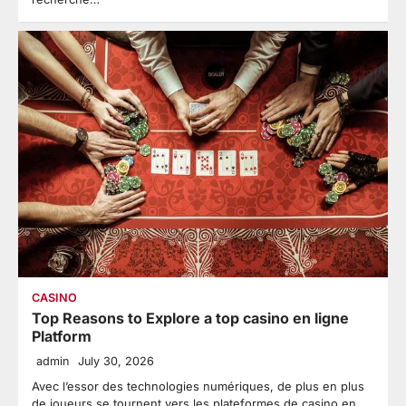
CASINO
Top Reasons to Explore a top casino en ligne
Platform
admin
July 30, 2026
Avec l’essor des technologies numériques, de plus en plus
de joueurs se tournent vers les plateformes de casino en