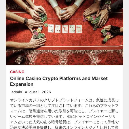
CASINO
Online Casino Crypto Platforms and Market
Expansion
admin
August 1, 2026
オンラインカジノのクリプトプラットフォームは、急速に成長し
ている市場の一部として注目されています。これらのプラットフ
ォームは、暗号通貨を用いた取引を可能にし、プレイヤーに新し
いゲーム体験を提供しています。 特にビットコインやイーサリ
アムといった人気のある暗号通貨は、プレイヤーにとって手軽で
迅速な決済手段を提供し、従来のオンラインカジノと比較して多