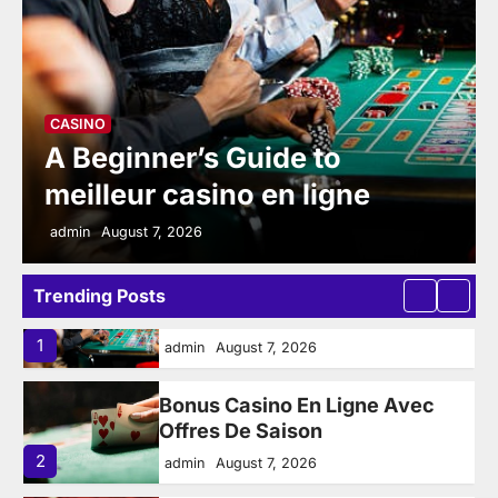
What mistakes to avoid when
choosing a casino en ligne
fiable
6
admin
August 5, 2026
CASINO
A Beginner’s Guide to
A Beginner’s Guide to meilleur
meilleur casino en ligne
casino en ligne
1
admin
August 7, 2026
admin
August 7, 2026
Bonus Casino En Ligne Avec
Trending Posts
Offres De Saison
2
admin
August 7, 2026
Meilleur Casino en Ligne
Featuring Top Slot Games
3
admin
August 7, 2026