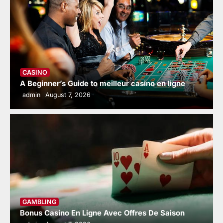
Bonus Casino En Ligne Avec
Offres De Saison
2
admin
August 7, 2026
Meilleur Casino en Ligne
CASINO
Featuring Top Slot Games
A Beginner’s Guide to meilleur casino en ligne
3
admin
August 7, 2026
admin
August 7, 2026
Discover Trusted Online Casino
En Ligne Platforms
4
admin
August 6, 2026
Everything You Need Before
Selecting a meilleur casino en
ligne
GAMBLING
5
admin
August 5, 2026
Bonus Casino En Ligne Avec Offres De Saison