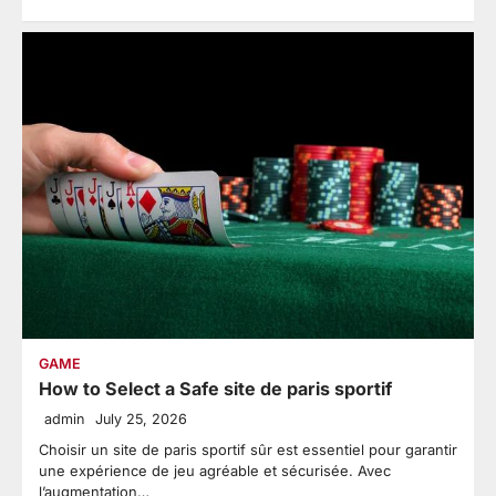
GAME
How to Select a Safe site de paris sportif
admin
July 25, 2026
Choisir un site de paris sportif sûr est essentiel pour garantir
une expérience de jeu agréable et sécurisée. Avec
l’augmentation…